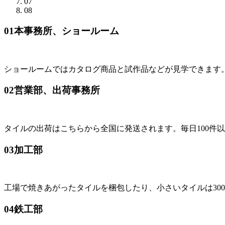
07
08
01
本事務所、ショールーム
ショールームではカタログ商品と試作品などが見学できます
02
営業部、出荷事務所
タイルの出荷はこちらから全国に発送されます。毎日100件
03
加工部
工場で焼きあがったタイルを梱包したり、小さいタイルは30
04
鉄工部