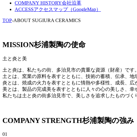
COMPANY HISTORY
会社沿革
ACCESS
アクセスマップ（GoogleMap）
TOP
-
ABOUT SUGIURA CERAMICS
MISSION
杉浦製陶の使命
土と炎と美
土と炎は、私たちの街、多治見市の貴重な資源（財産）です
土とは、窯業の原料を表すとともに、技術の蓄積、伝承、地
炎とは、焼成の火力を表すとともに情熱や多様性、成長、広
美とは、製品の完成美を表すとともに人々の心の美しさ、幸
私たちは土と炎の街多治見市で、美しさを追求したものづく
COMPANY STRENGTH
杉浦製陶の強み
01