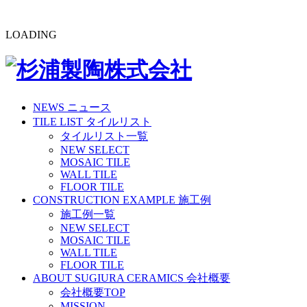
LOADING
NEWS
ニュース
TILE LIST
タイルリスト
タイルリスト一覧
NEW SELECT
MOSAIC TILE
WALL TILE
FLOOR TILE
CONSTRUCTION EXAMPLE
施工例
施工例一覧
NEW SELECT
MOSAIC TILE
WALL TILE
FLOOR TILE
ABOUT SUGIURA CERAMICS
会社概要
会社概要TOP
MISSION