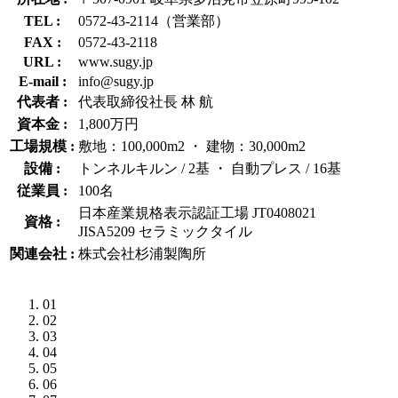
TEL :
0572-43-2114（営業部）
FAX :
0572-43-2118
URL :
www.sugy.jp
E-mail :
info@sugy.jp
代表者 :
代表取締役社長 林 航
資本金 :
1,800万円
工場規模 :
敷地：100,000m2 ・ 建物：30,000m2
設備 :
トンネルキルン / 2基 ・ 自動プレス / 16基
従業員 :
100名
日本産業規格表示認証工場 JT0408021
資格 :
JISA5209 セラミックタイル
関連会社 :
株式会社杉浦製陶所
01
02
03
04
05
06