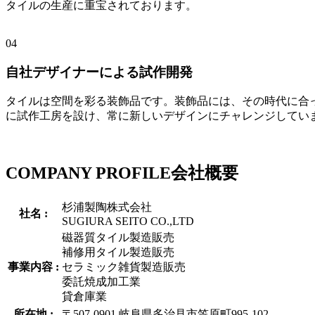
タイルの生産に重宝されております。
04
自社デザイナーによる試作開発
タイルは空間を彩る装飾品です。装飾品には、その時代に合
に試作工房を設け、常に新しいデザインにチャレンジしてい
COMPANY PROFILE
会社概要
杉浦製陶株式会社
社名 :
SUGIURA SEITO CO.,LTD
磁器質タイル製造販売
補修用タイル製造販売
事業内容 :
セラミック雑貨製造販売
委託焼成加工業
貸倉庫業
所在地 :
〒507-0901 岐阜県多治見市笠原町995-102