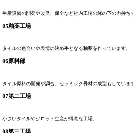
生産設備の開発や改良、保全など社内工場の縁の下の力持ち
05
釉薬工場
タイルの色合いや表情の決め手となる釉薬を作っています。
06
原料部
タイル原料の開発や調合、セラミック骨材の成型もしていま
07
第二工場
小さいタイルや少ロット生産が得意な工場。
08
第三工場